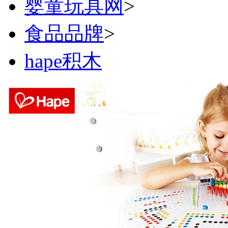
婴童玩具网
>
食品品牌
>
hape积木