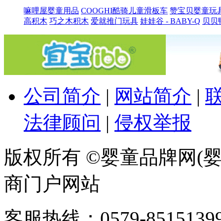
嘛哩屋婴童用品
COOGHI酷骑儿童滑板车
赞宝贝婴童玩
高积木
巧之木积木
爱就推门玩具
娃娃谷 - BABY-Q
贝贝
公司简介
|
网站简介
|
法律顾问
|
侵权举报
版权所有 ©婴童品牌网(婴
商门户网站
客服热线：0579-85151399 / 